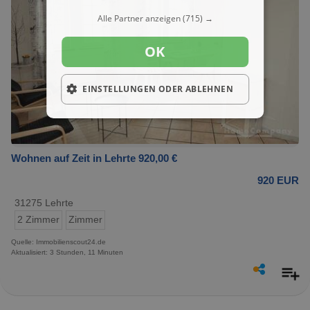
Alle Partner anzeigen
(715) →
OK
EINSTELLUNGEN ODER ABLEHNEN
Wohnen auf Zeit in Lehrte 920,00 €
920 EUR
31275 Lehrte
2 Zimmer
Zimmer
Quelle: Immobilienscout24.de
Aktualisiert: 3 Stunden, 11 Minuten