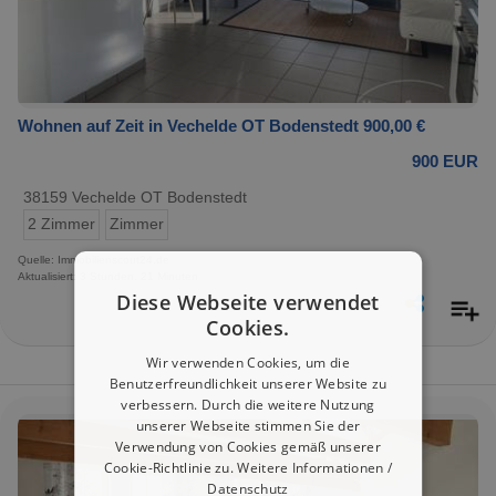
Wohnen auf Zeit in Vechelde OT Bodenstedt 900,00 €
900 EUR
38159 Vechelde OT Bodenstedt
2 Zimmer
Zimmer
Quelle: Immobilienscout24.de
Aktualisiert: 3 Stunden, 21 Minuten
Diese Webseite verwendet
Cookies.
Wir verwenden Cookies, um die
Benutzerfreundlichkeit unserer Website zu
verbessern. Durch die weitere Nutzung
unserer Webseite stimmen Sie der
Verwendung von Cookies gemäß unserer
Cookie-Richtlinie zu.
Weitere Informationen /
Datenschutz