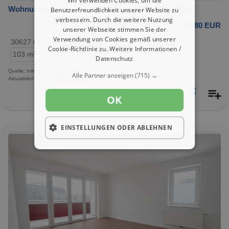
Wir verwenden Cookies, um die
Wohnung zum Mieten in Hannover 1.080,00 € 103 m²
Benutzerfreundlichkeit unserer Website zu
verbessern. Durch die weitere Nutzung
1.080 EUR
unserer Webseite stimmen Sie der
Verwendung von Cookies gemäß unserer
30627 Hannover
Cookie-Richtlinie zu.
Weitere Informationen /
103 m²
3 Zimmer
Wohnung
Datenschutz
Quelle: Immobilienscout24.de
Alle Partner anzeigen
(715) →
Aktualisiert: 3 Stunden, 46 Minuten
OK
EINSTELLUNGEN ODER ABLEHNEN