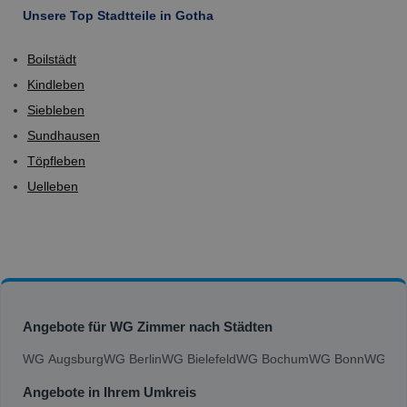
Unsere Top Stadtteile in Gotha
Boilstädt
Kindleben
Siebleben
Sundhausen
Töpfleben
Uelleben
Angebote für WG Zimmer nach Städten
WG Augsburg
WG Berlin
WG Bielefeld
WG Bochum
WG Bonn
WG Bra
Angebote in Ihrem Umkreis