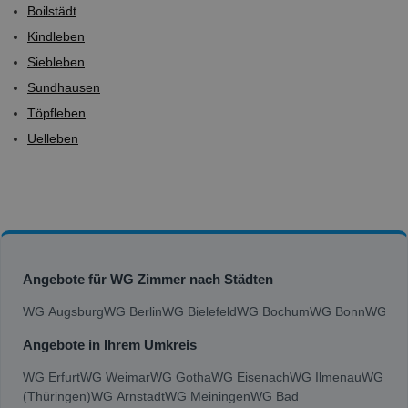
Boilstädt
Kindleben
Siebleben
Sundhausen
Töpfleben
Uelleben
Angebote für WG Zimmer nach Städten
WG Augsburg
WG Berlin
WG Bielefeld
WG Bochum
WG Bonn
WG Bra
Angebote in Ihrem Umkreis
WG Erfurt
WG Weimar
WG Gotha
WG Eisenach
WG Ilmenau
WG Suh
(Thüringen)
WG Arnstadt
WG Meiningen
WG Bad