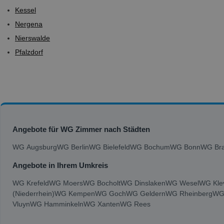
Kessel
Nergena
Nierswalde
Pfalzdorf
Angebote für WG Zimmer nach Städten
WG Augsburg
WG Berlin
WG Bielefeld
WG Bochum
WG Bonn
WG Bra
Angebote in Ihrem Umkreis
WG Krefeld
WG Moers
WG Bocholt
WG Dinslaken
WG Wesel
WG Kle
(Niederrhein)
WG Kempen
WG Goch
WG Geldern
WG Rheinberg
WG
Vluyn
WG Hamminkeln
WG Xanten
WG Rees