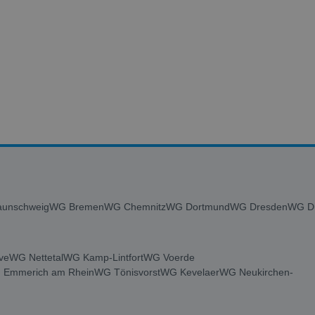
unschweig
WG Bremen
WG Chemnitz
WG Dortmund
WG Dresden
WG Du
ve
WG Nettetal
WG Kamp-Lintfort
WG Voerde
 Emmerich am Rhein
WG Tönisvorst
WG Kevelaer
WG Neukirchen-