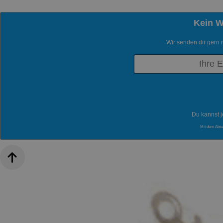
Kein 
Wir senden dir gern 
Du kannst j
Mit dem Abs