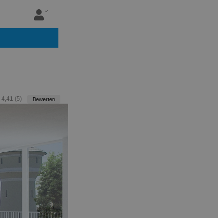
:
4,41
(
5
)
Bewerten