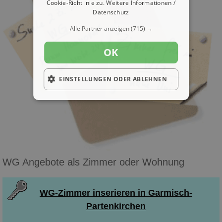
Cookie-Richtlinie zu.
Weitere Informationen /
Datenschutz
Alle Partner anzeigen
(715) →
OK
EINSTELLUNGEN ODER ABLEHNEN
WG Angebote als Zimmer oder Wohnung
WG-Zimmer inserieren in Garmisch-
Partenkirchen