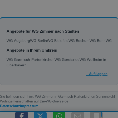
Angebote für WG Zimmer nach Städten
WG Augsburg
WG Berlin
WG Bielefeld
WG Bochum
WG Bonn
WG Bra
Angebote in Ihrem Umkreis
WG Garmisch-Partenkirchen
WG Geretsried
WG Weilheim in
Oberbayern
+ Aufklappen
Sie befinden sich hier: WG Zimmer in Garmisch Partenkirchen Sonnenbichl -
Wohngemeinschaften auf Die-WG-Boerse.de
Datenschutz
Impressum
Copyright © 2000 - 2026 die-wg-boerse.de | Content by: die-wg-boerse.de