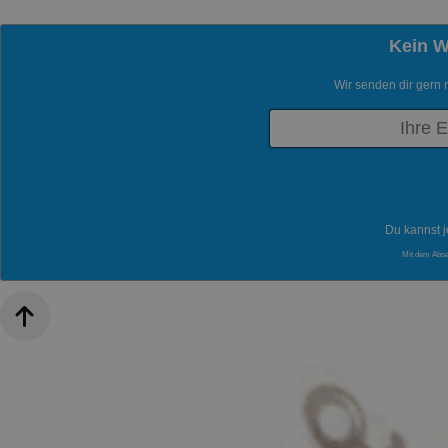
Kein 
Wir senden dir gern 
Du kannst j
Mit dem Abs