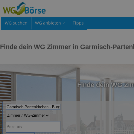
WG suchen
WG anbieten
Tipps
Finde dein WG Zimmer in Garmisch-Parten
Finde dein WG Zi