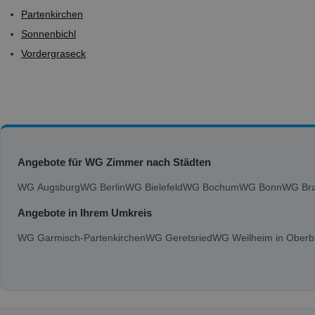
Partenkirchen
Sonnenbichl
Vordergraseck
Angebote für WG Zimmer nach Städten
WG Augsburg
WG Berlin
WG Bielefeld
WG Bochum
WG Bonn
WG Bra
Angebote in Ihrem Umkreis
WG Garmisch-Partenkirchen
WG Geretsried
WG Weilheim in Oberb