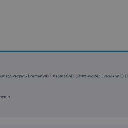
unschweig
WG Bremen
WG Chemnitz
WG Dortmund
WG Dresden
WG Du
ayern