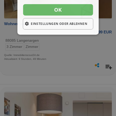
OK
Wohnen auf Zeit in Langenargen 1.099,00 €
EINSTELLUNGEN ODER ABLEHNEN
1.099 EUR
88085 Langenargen
3 Zimmer
Zimmer
Quelle: Immobilienscout24.de
Aktualisiert: 9 Stunden, 49 Minuten