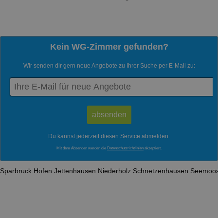
Kein WG-Zimmer gefunden?
Wir senden dir gern neue Angebote zu Ihrer Suche per E-Mail zu:
Du kannst jederzeit diesen Service abmelden.
Mit dem Absenden werden die
Datenschutzrichtlinien
akzeptiert.
Sparbruck
Hofen
Jettenhausen
Niederholz
Schnetzenhausen
Seemoo