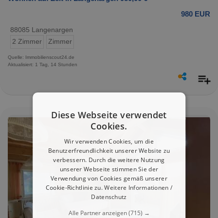
980 EUR
88085 Langenargen
2 Zimmer
Zimmer
Quelle: Immobilienscout24.de
Aktualisiert: 1 Tag, 14 Stunden
Diese Webseite verwendet
Cookies.
Wir verwenden Cookies, um die
Benutzerfreundlichkeit unserer Website zu
verbessern. Durch die weitere Nutzung
unserer Webseite stimmen Sie der
Verwendung von Cookies gemäß unserer
Cookie-Richtlinie zu.
Weitere Informationen /
Datenschutz
Alle Partner anzeigen
(715) →