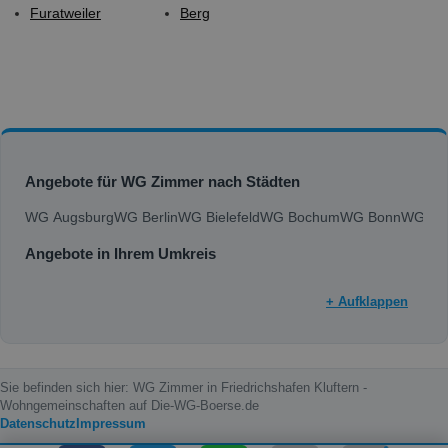
Furatweiler
Berg
Angebote für WG Zimmer nach Städten
WG Augsburg
WG Berlin
WG Bielefeld
WG Bochum
WG Bonn
WG Bra
Angebote in Ihrem Umkreis
+ Aufklappen
Sie befinden sich hier: WG Zimmer in Friedrichshafen Kluftern -
Wohngemeinschaften auf Die-WG-Boerse.de
Datenschutz
Impressum