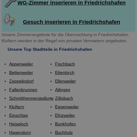
WG-Zimmer inserieren in Friedrichshafen
Gesuch inserieren in Friedrichshafen
Unsere Zimmerangebote für die Übernachtung in Friedrichshafen
Kluftern werden in der Regel von privaten Vermietern angeboten.
Unsere Top Stadtteile in Friedrichshafen
Appenweiler
Fischbach
Bettenweiler
Ettenkirch
Zeppelindorf
Ellenweiler
Fallenbrunnen
Ailingen
Schmitthennersiedlung
Zillisbach
Kluftern
Eggenweiler
Einschlag
Efrizweiler
Heiseloch
Bunkhofen
Hagendorn
Buchholz