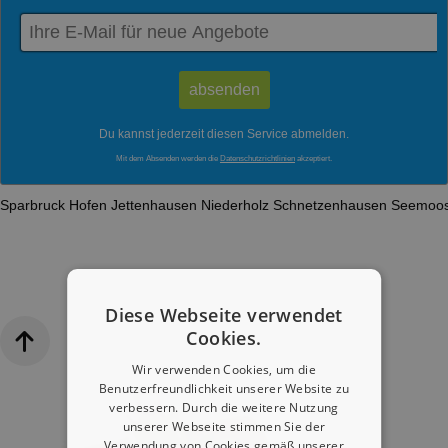
Du kannst jederzeit diesen Service abmelden.
Mit dem Absenden werden die
Datenschutzrichtlinien
akzeptiert.
Sparbruck
Hofen
Jettenhausen
Niederholz
Schnetzenhausen
Seemoo
Diese Webseite verwendet
Cookies.
Wir verwenden Cookies, um die
Benutzerfreundlichkeit unserer Website zu
verbessern. Durch die weitere Nutzung
unserer Webseite stimmen Sie der
Verwendung von Cookies gemäß unserer