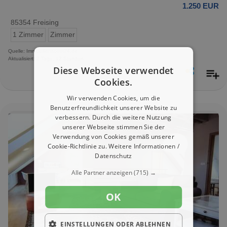
1.250 EUR
85354 Freising
1 Zimmer
Zimmer
Quelle: Immobilienscout24.de
Aktualisiert: 2 Tage, 12 Stunden
Diese Webseite verwendet
Cookies.
Wir verwenden Cookies, um die
Benutzerfreundlichkeit unserer Website zu
verbessern. Durch die weitere Nutzung
unserer Webseite stimmen Sie der
Verwendung von Cookies gemäß unserer
Cookie-Richtlinie zu.
Weitere Informationen /
Datenschutz
Alle Partner anzeigen
(715) →
OK
EINSTELLUNGEN ODER ABLEHNEN