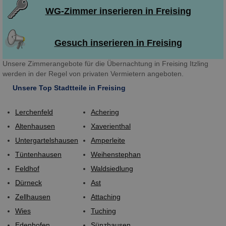
WG-Zimmer inserieren in Freising
Gesuch inserieren in Freising
Unsere Zimmerangebote für die Übernachtung in Freising Itzling
werden in der Regel von privaten Vermietern angeboten.
Unsere Top Stadtteile in Freising
Lerchenfeld
Achering
Altenhausen
Xaverienthal
Untergartelshausen
Amperleite
Tüntenhausen
Weihenstephan
Feldhof
Waldsiedlung
Dürneck
Ast
Zellhausen
Attaching
Wies
Tuching
Edenhofen
Sünzhausen