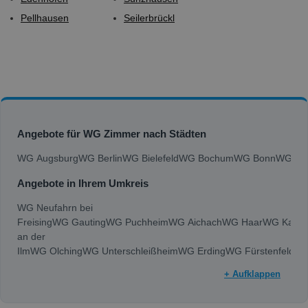
Pellhausen
Seilerbrückl
Angebote für WG Zimmer nach Städten
WG Augsburg
WG Berlin
WG Bielefeld
WG Bochum
WG Bonn
WG Bra
Angebote in Ihrem Umkreis
WG Neufahrn bei
Freising
WG Gauting
WG Puchheim
WG Aichach
WG Haar
WG Karlsf
an der
Ilm
WG Olching
WG Unterschleißheim
WG Erding
WG Fürstenfeldbr
+ Aufklappen