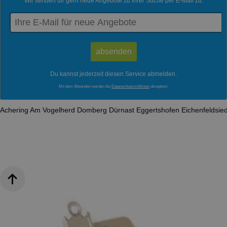
Wir senden dir gern neue Angebote zu Ihrer Suche per E-Mail zu:
Du kannst jederzeit diesen Service abmelden.
Mit dem Absenden werden die
Datenschutzrichtlinien
akzeptiert.
Achering
Am Vogelherd
Domberg
Dürnast
Eggertshofen
Eichenfeldsie