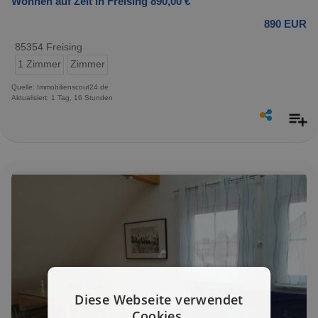
Wohnen auf Zeit in Freising 890,00 €
890 EUR
85354 Freising
1 Zimmer
Zimmer
Quelle: Immobilienscout24.de
Aktualisiert: 1 Tag, 16 Stunden
Diese Webseite verwendet
Cookies.