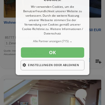
Wir verwenden Cookies, um die
Benutzerfreundlichkeit unserer Website zu
verbessern. Durch die weitere Nutzung
unserer Webseite stimmen Sie der
Wohnen auf Zeit in Fahrenzhausen 1.050,00 €
Verwendung von Cookies gemäß unserer
Cookie-Richtlinie zu.
Weitere Informationen /
1.050 EUR
Datenschutz
85777 Fahrenzhausen
Alle Partner anzeigen
(715) →
1 Zimmer
Zimmer
OK
Quelle: Immobilienscout24.de
Aktualisiert: 20 Stunden, 59 Minuten
EINSTELLUNGEN ODER ABLEHNEN