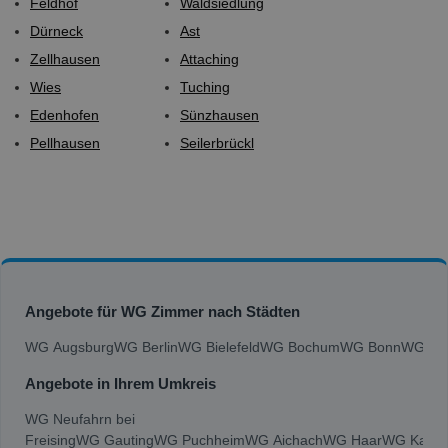
Feldhof
Waldsiedlung
Dürneck
Ast
Zellhausen
Attaching
Wies
Tuching
Edenhofen
Sünzhausen
Pellhausen
Seilerbrückl
Angebote für WG Zimmer nach Städten
WG Augsburg
WG Berlin
WG Bielefeld
WG Bochum
WG Bonn
WG Bra
Angebote in Ihrem Umkreis
WG Neufahrn bei
Freising
WG Gauting
WG Puchheim
WG Aichach
WG Haar
WG Karlsf