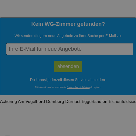
Kein WG-Zimmer gefunden?
Wir senden dir gern neue Angebote zu Ihrer Suche per E-Mail zu:
Du kannst jederzeit diesen Service abmelden.
Mit dem Absenden werden die
Datenschutzrichtlinien
akzeptiert.
Achering
Am Vogelherd
Domberg
Dürnast
Eggertshofen
Eichenfeldsie