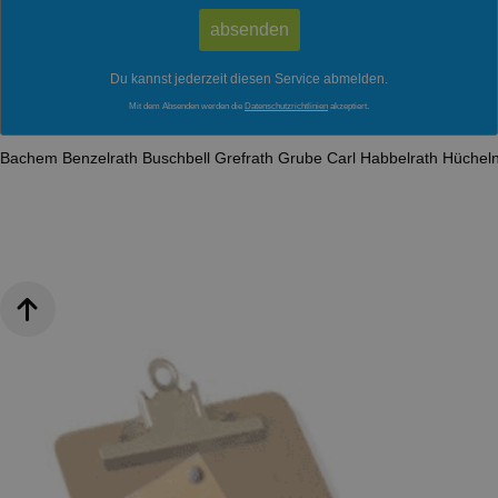
Du kannst jederzeit diesen Service abmelden.
Mit dem Absenden werden die
Datenschutzrichtlinien
akzeptiert.
Bachem
Benzelrath
Buschbell
Grefrath
Grube Carl
Habbelrath
Hüchel