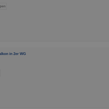
ypen
alkon in 2er WG