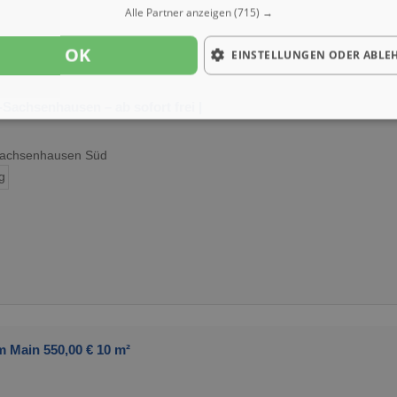
Alle Partner anzeigen
(715) →
OK
EINSTELLUNGEN ODER ABLE
Sachsenhausen – ab sofort frei |
 Sachsenhausen Süd
g
 Main 550,00 € 10 m²