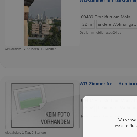
WG-Zimmer in Frankfurt am
60489 Frankfurt am Main
22 m²
andere Wohnungst
Quelle: Immobilienscout24.de
Aktualisiert: 17 Stunden, 10 Minuten
WG-Zimmer frei – Homburg
60437 Frankfurt am Main /
15 m²
1 Zimmer
Wohnun
Quelle: Internet-Kleinanzeigen
Wir verwe
weitere Nut
Aktualisiert: 1 Tag, 5 Stunden