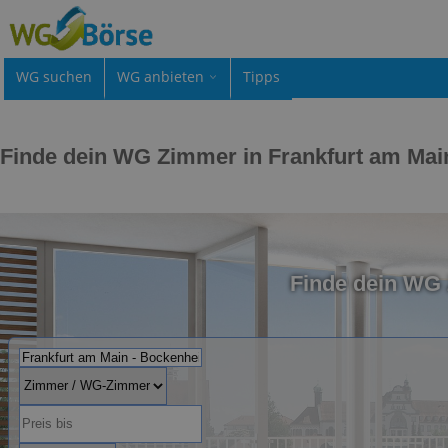
WG suchen
WG anbieten
Tipps
Finde dein WG Zimmer in Frankfurt am Ma
Finde dein WG 