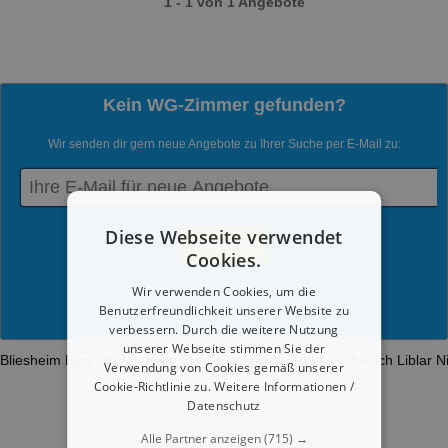
1 - 1 von 1 Angebote
Kein WG-Zimmer gefunden?
Wir senden dir gern neue Angebote zu Ihrer Suche per E-Mail zu:
Diese Webseite verwendet
Cookies.
Du kannst jederzeit diesen Service abmelden.
Wir verwenden Cookies, um die
Benutzerfreundlichkeit unserer Website zu
Mit dem Absenden werden die
Datenschutzrichtlinien
akzeptiert.
verbessern. Durch die weitere Nutzung
unserer Webseite stimmen Sie der
Bliesheim
Borr
Dirmerzheim
Erp
Friesheim
Kierdorf
Lechenich
Liblar
N
Verwendung von Cookies gemäß unserer
Cookie-Richtlinie zu.
Weitere Informationen /
Datenschutz
Alle Partner anzeigen
(715) →