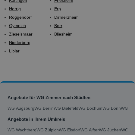
Köttingen
Friesheim
Herrig
Erp
Roggendorf
Dirmerzheim
Gymnich
Borr
Zieselsmaar
Bliesheim
Niederberg
Liblar
Angebote für WG Zimmer nach Städten
WG Augsburg
WG Berlin
WG Bielefeld
WG Bochum
WG Bonn
WG Bra
Angebote in Ihrem Umkreis
WG Wachtberg
WG Zülpich
WG Elsdorf
WG Alfter
WG Jüchen
WG Be