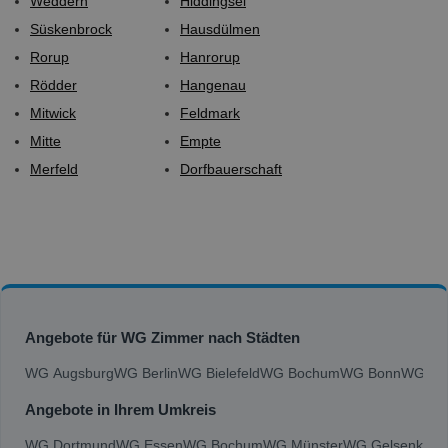
Weddern
Hiddingsel
Süskenbrock
Hausdülmen
Rorup
Hanrorup
Rödder
Hangenau
Mitwick
Feldmark
Mitte
Empte
Merfeld
Dorfbauerschaft
Angebote für WG Zimmer nach Städten
WG Augsburg
WG Berlin
WG Bielefeld
WG Bochum
WG Bonn
WG Bra
Angebote in Ihrem Umkreis
WG Dortmund
WG Essen
WG Bochum
WG Münster
WG Gelsenkirch