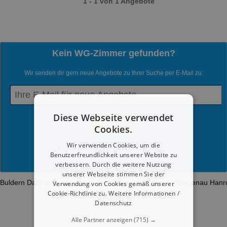
1 - 1 von 1 Angebote
Kein WG-Zimmer gefunden?
Wir senden dir gern neue Angebote zu Ihrer Suche per E-Mail zu:
Diese Webseite verwendet
Cookies.
Wir verwenden Cookies, um die
Du kannst jederzeit diesen Service abmelden.
Benutzerfreundlichkeit unserer Website zu
Mit dem Absenden werden die
Datenschutzrichtlinien
akzeptiert.
verbessern. Durch die weitere Nutzung
unserer Webseite stimmen Sie der
Buldern
Daldrup
Süskenbrock
Dorfbauerschaft
Empte
Hangenau
Hanr
Verwendung von Cookies gemäß unserer
Cookie-Richtlinie zu.
Weitere Informationen /
Datenschutz
Alle Partner anzeigen
(715) →