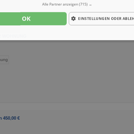
Alle Partner anzeigen
(715) →
OK
EINSTELLUNGEN ODER ABLE
ER WOHNUNG
ung
n 450,00 €