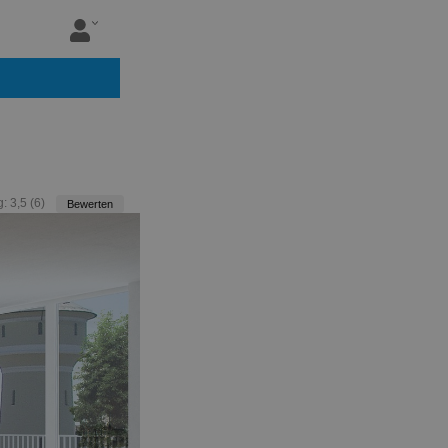
g:
3,5
(
6
)
Bewerten