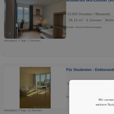
Möbliertes WG-Zimmer (All
01309 Dresden / Blasewitz
38,19 m²
4 Zimmer
Wohn
Quelle: Internet-Kleinanzeigen
Aktualisiert: 3 Tage, 2 Stunden
Für Studenten - Doktorand
01187 Dresden / Cotta
73,33 m²
3 Zimmer
Wohn
Quelle: Internet-Kleinanzeigen
Wir verwe
weitere Nut
Aktualisiert: 3 Tage, 22 Stunden