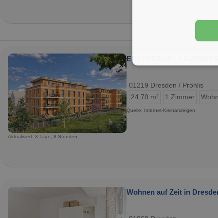
ERSTBEZUG - 1,0-ZIMM
01219 Dresden / Prohlis
24,70 m²
1 Zimmer
Wohn
Quelle: Internet-Kleinanzeigen
Aktualisiert: 3 Tage, 8 Stunden
Wohnen auf Zeit in Dresde