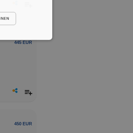
HNEN
445 EUR
450 EUR