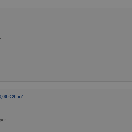
g
,00 € 20 m²
ypen