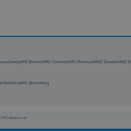
unschweig
WG Bremen
WG Chemnitz
WG Dortmund
WG Dresden
WG Du
enftenberg
WG Spremberg
ie-WG-Boerse.de