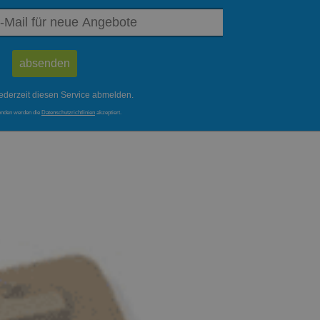
ederzeit diesen Service abmelden.
enden werden die
Datenschutzrichtlinien
akzeptiert.