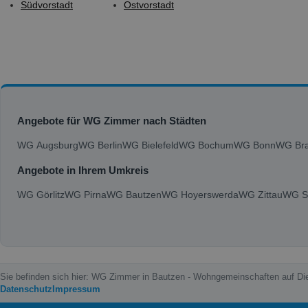
Südvorstadt
Ostvorstadt
Angebote für WG Zimmer nach Städten
WG Augsburg
WG Berlin
WG Bielefeld
WG Bochum
WG Bonn
WG Bra
Angebote in Ihrem Umkreis
WG Görlitz
WG Pirna
WG Bautzen
WG Hoyerswerda
WG Zittau
WG S
Sie befinden sich hier: WG Zimmer in Bautzen - Wohngemeinschaften auf D
Datenschutz
Impressum