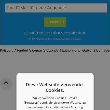
Du kannst jederzeit diesen Service abmelden.
Mit dem Absenden werden die
Datenschutzrichtlinien
akzeptiert.
Kaßberg
Altendorf
Siegmar
Stelzendorf
Lutherviertel
Gablenz
Bernsdo
Diese Webseite verwendet
Cookies.
Wir verwenden Cookies, um die
Benutzerfreundlichkeit unserer Website zu
verbessern. Durch die weitere Nutzung