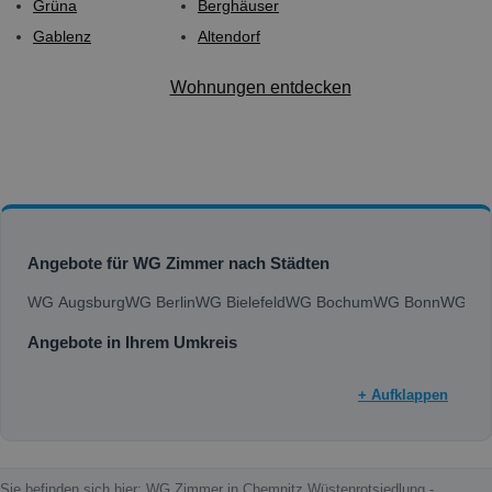
Grüna
Berghäuser
Gablenz
Altendorf
Wohnungen entdecken
Angebote für WG Zimmer nach Städten
WG Augsburg
WG Berlin
WG Bielefeld
WG Bochum
WG Bonn
WG Bra
Angebote in Ihrem Umkreis
+ Aufklappen
Sie befinden sich hier: WG Zimmer in Chemnitz Wüstenrotsiedlung -