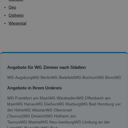
Oes
Ostheim
Wiesental
Angebote für WG Zimmer nach Städten
WG Augsburg
WG Berlin
WG Bielefeld
WG Bochum
WG Bonn
WG Bra
Angebote in Ihrem Umkreis
WG Frankfurt am Main
WG Wiesbaden
WG Offenbach am
Main
WG Hanau
WG Gießen
WG Marburg
WG Bad Homburg vor
der Höhe
WG Wetzlar
WG Oberursel
(Taunus)
WG Dreieich
WG Hofheim am
Taunus
WG Maintal
WG Neu-Isenburg
WG Limburg an der
Lahn
WG Bad Vilbel
WG Bad