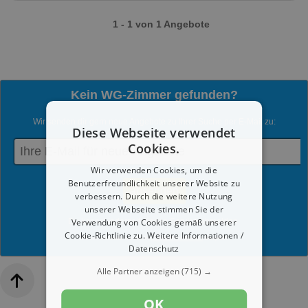
1 - 1 von 1 Angebote
Kein WG-Zimmer gefunden?
Wir senden dir gern neue Angebote zu Ihrer Suche per E-Mail zu:
Diese Webseite verwendet
Cookies.
Wir verwenden Cookies, um die
Benutzerfreundlichkeit unserer Website zu
verbessern. Durch die weitere Nutzung
unserer Webseite stimmen Sie der
Verwendung von Cookies gemäß unserer
Du kannst jederzeit diesen Service abmelden.
Cookie-Richtlinie zu.
Weitere Informationen /
Mit dem Absenden werden die
Datenschutzrichtlinien
akzeptiert.
Datenschutz
Alle Partner anzeigen
(715) →
OK