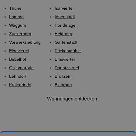
Thune
Isarviertel
Lamme
Innenstadt
Waggum
Hondelage
Zuckerberg
Heidberg
Vorwerksiedlung
Gartenstadt
Elbeviertel
Frickenmühle
Bebelhof
Emsviertel
Gliesmarode
Donauviertel
Lehndorf
Broitzem
Kralenriede
Bienrode
Wohnungen entdecken