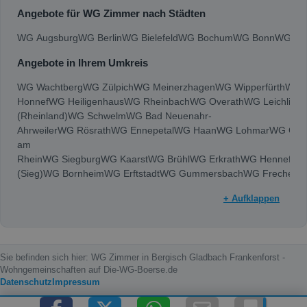
Angebote für WG Zimmer nach Städten
WG Augsburg
WG Berlin
WG Bielefeld
WG Bochum
WG Bonn
WG Bra
Angebote in Ihrem Umkreis
WG Wachtberg
WG Zülpich
WG Meinerzhagen
WG Wipperfürth
WG W
Honnef
WG Heiligenhaus
WG Rheinbach
WG Overath
WG Leichling
(Rheinland)
WG Schwelm
WG Bad Neuenahr-
Ahrweiler
WG Rösrath
WG Ennepetal
WG Haan
WG Lohmar
WG Geve
am
Rhein
WG Siegburg
WG Kaarst
WG Brühl
WG Erkrath
WG Hennef
(Sieg)
WG Bornheim
WG Erftstadt
WG Gummersbach
WG Frechen
W
Augustin
WG Meerbusch
WG Euskirchen
WG Langenfeld
+ Aufklappen
(Rheinland)
WG Hürth
WG Bergheim
WG Grevenbroich
WG Dormag
Gladbach
WG Neuss
WG Solingen
WG Leverkusen
WG Bonn
WG Wup
Sie befinden sich hier: WG Zimmer in Bergisch Gladbach Frankenforst -
Wohngemeinschaften auf Die-WG-Boerse.de
Datenschutz
Impressum