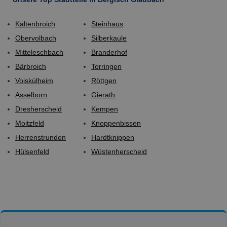
Kaltenbroich
Steinhaus
Obervolbach
Silberkaule
Mitteleschbach
Branderhof
Bärbroich
Torringen
Voiskülheim
Röttgen
Asselborn
Gierath
Dresherscheid
Kempen
Moitzfeld
Knoppenbissen
Herrenstrunden
Hardtknippen
Hülsenfeld
Wüstenherscheid