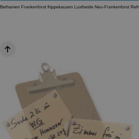
Bethanien
Frankenforst
Kippekausen
Lustheide
Neu-Frankenforst
Ref