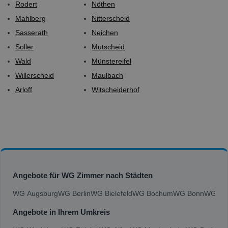
Rodert
Nöthen
Mahlberg
Nitterscheid
Sasserath
Neichen
Soller
Mutscheid
Wald
Münstereifel
Willerscheid
Maulbach
Arloff
Witscheiderhof
Angebote für WG Zimmer nach Städten
WG Augsburg
WG Berlin
WG Bielefeld
WG Bochum
WG Bonn
WG Bra
Angebote in Ihrem Umkreis