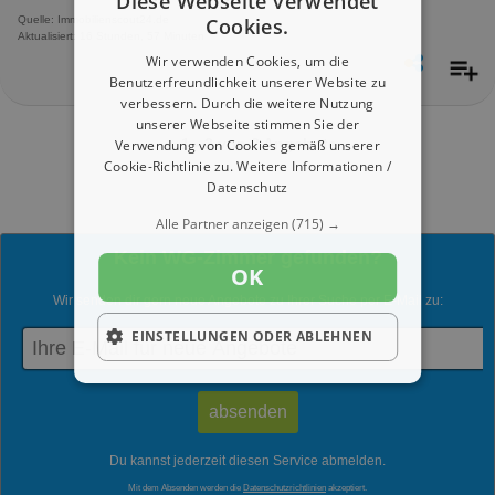
Diese Webseite verwendet
Cookies.
Quelle: Immobilienscout24.de
Aktualisiert: 16 Stunden, 57 Minuten
Wir verwenden Cookies, um die
Benutzerfreundlichkeit unserer Website zu
verbessern. Durch die weitere Nutzung
unserer Webseite stimmen Sie der
1 - 2 von 2 Angebote
Verwendung von Cookies gemäß unserer
Cookie-Richtlinie zu.
Weitere Informationen /
Datenschutz
Alle Partner anzeigen
(715) →
Kein WG-Zimmer gefunden?
OK
Wir senden dir gern neue Angebote zu Ihrer Suche per E-Mail zu:
EINSTELLUNGEN ODER ABLEHNEN
Du kannst jederzeit diesen Service abmelden.
Mit dem Absenden werden die
Datenschutzrichtlinien
akzeptiert.