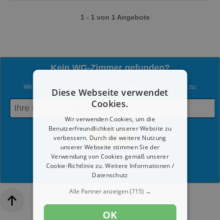
1 - 1 von 1 Angebote
Kein WG-Zimmer gefunden?
Wir senden dir gern neue Angebote zu Ihrer Suche per E-Mail zu:
Diese Webseite verwendet
Cookies.
Wir verwenden Cookies, um die
Benutzerfreundlichkeit unserer Website zu
verbessern. Durch die weitere Nutzung
unserer Webseite stimmen Sie der
Verwendung von Cookies gemäß unserer
Du kannst jederzeit diesen Service abmelden.
Cookie-Richtlinie zu.
Weitere Informationen /
Mit dem Absenden werden die
Datenschutzrichtlinien
akzeptiert.
Datenschutz
Alle Partner anzeigen
(715) →
OK