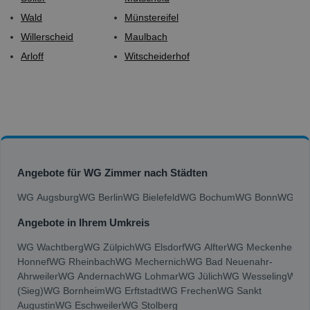
Wald
Münstereifel
Willerscheid
Maulbach
Arloff
Witscheiderhof
Angebote für WG Zimmer nach Städten
WG Augsburg
WG Berlin
WG Bielefeld
WG Bochum
WG Bonn
WG Bra
Angebote in Ihrem Umkreis
WG Wachtberg
WG Zülpich
WG Elsdorf
WG Alfter
WG Meckenheim
W
Honnef
WG Rheinbach
WG Mechernich
WG Bad Neuenahr-
Ahrweiler
WG Andernach
WG Lohmar
WG Jülich
WG Wesseling
WG N
(Sieg)
WG Bornheim
WG Erftstadt
WG Frechen
WG Sankt
Augustin
WG Eschweiler
WG Stolberg