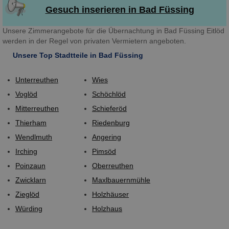
Gesuch inserieren in Bad Füssing
Unsere Zimmerangebote für die Übernachtung in Bad Füssing Eitlöd
werden in der Regel von privaten Vermietern angeboten.
Unsere Top Stadtteile in Bad Füssing
Unterreuthen
Wies
Voglöd
Schöchlöd
Mitterreuthen
Schieferöd
Thierham
Riedenburg
Wendlmuth
Angering
Irching
Pimsöd
Poinzaun
Oberreuthen
Zwicklarn
Maxlbauernmühle
Zieglöd
Holzhäuser
Würding
Holzhaus