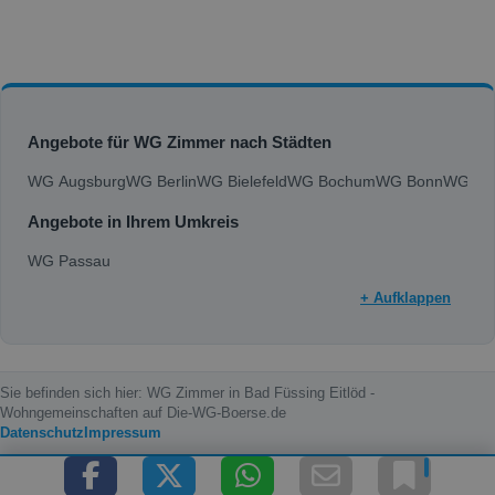
Angebote für WG Zimmer nach Städten
WG Augsburg
WG Berlin
WG Bielefeld
WG Bochum
WG Bonn
WG Bra
Angebote in Ihrem Umkreis
WG Passau
+ Aufklappen
Sie befinden sich hier: WG Zimmer in Bad Füssing Eitlöd -
Wohngemeinschaften auf Die-WG-Boerse.de
Datenschutz
Impressum
Copyright © 2000 - 2026 die-wg-boerse.de | Content by: die-wg-boerse.de