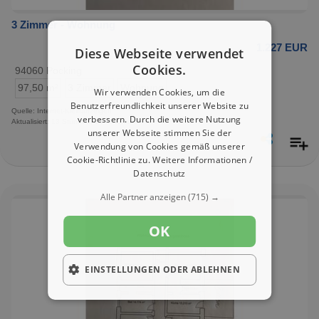
3 Zimmer - Wohnung
1.227 EUR
Diese Webseite verwendet
Cookies.
94060 Pocking
97,50 m²
3 Zimmer
Wohnung
Wir verwenden Cookies, um die
Benutzerfreundlichkeit unserer Website zu
Quelle: Internet-Kleinanzeigen
verbessern. Durch die weitere Nutzung
Aktualisiert: 13 Stunden, 12 Minuten
unserer Webseite stimmen Sie der
Verwendung von Cookies gemäß unserer
Cookie-Richtlinie zu.
Weitere Informationen /
Datenschutz
Alle Partner anzeigen
(715) →
OK
EINSTELLUNGEN ODER ABLEHNEN