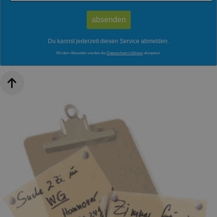
Du kannst jederzeit diesen Service abmelden.
Mit dem Absenden werden die
Datenschutzrichtlinien
akzeptiert.