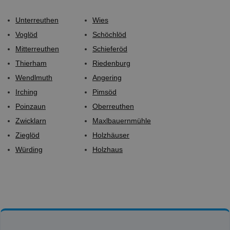
Unterreuthen
Wies
Voglöd
Schöchlöd
Mitterreuthen
Schieferöd
Thierham
Riedenburg
Wendlmuth
Angering
Irching
Pimsöd
Poinzaun
Oberreuthen
Zwicklarn
Maxlbauernmühle
Zieglöd
Holzhäuser
Würding
Holzhaus