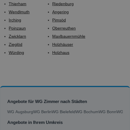
Thierham
Riedenburg
Wendlmuth
Angering
Irching
Pimsöd
Poinzaun
Oberreuthen
Zwicklarn
Maxlbauernmühle
Zieglöd
Holzhäuser
Würding
Holzhaus
Angebote für WG Zimmer nach Städten
WG Augsburg
WG Berlin
WG Bielefeld
WG Bochum
WG Bonn
WG Bra
Angebote in Ihrem Umkreis