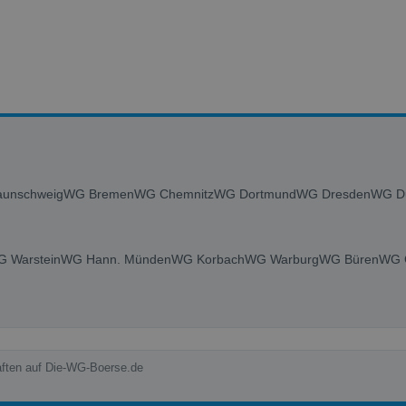
unschweig
WG Bremen
WG Chemnitz
WG Dortmund
WG Dresden
WG Du
 Warstein
WG Hann. Münden
WG Korbach
WG Warburg
WG Büren
WG 
aften auf Die-WG-Boerse.de