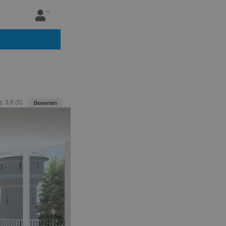
g:
3,8
(
5
)
Bewerten