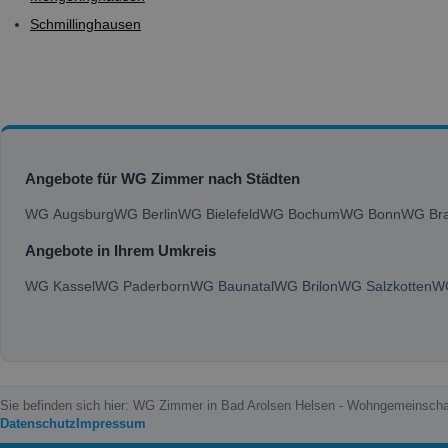
Schmillinghausen
Angebote für WG Zimmer nach Städten
WG Augsburg
WG Berlin
WG Bielefeld
WG Bochum
WG Bonn
WG Bra
Angebote in Ihrem Umkreis
WG Kassel
WG Paderborn
WG Baunatal
WG Brilon
WG Salzkotten
WG
Sie befinden sich hier: WG Zimmer in Bad Arolsen Helsen - Wohngemeinsch
Datenschutz
Impressum