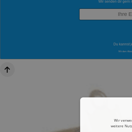
Wir senden dir gern 
Du kannst j
Mit dem Abs
Wir verwe
weitere Nut