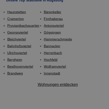
Unsere Top Stadtteile in Augsburg
Haunstetten
Bärenkeller
Cramerton
Firnhaberau
Proviantbachquartier
Antonsviertel
Georgsviertel
Göggingen
Bleichviertel
Hammerschmiede
Bahnhofsviertel
Bannacker
Ulrichsviertel
Herrenbach
Bergheim
Hochfeld
Beethovenviertel
Wolframviertel
Brandweg
Innenstadt
Wohnungen entdecken