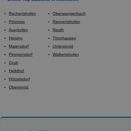
Rachertshofen
Oberwangenbach
Pötzmes
Rannertshofen
Auerkofen
Reuth
Heising
Thonhausen
Maiersdorf
Untereinöd
Pimmersdorf
Walkertshofen
Grub
Heiblhof
Hötzelsdorf
Obereinöd