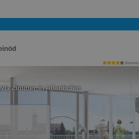
einöd
Bewertu
 WG Zimmer in Attenhofen