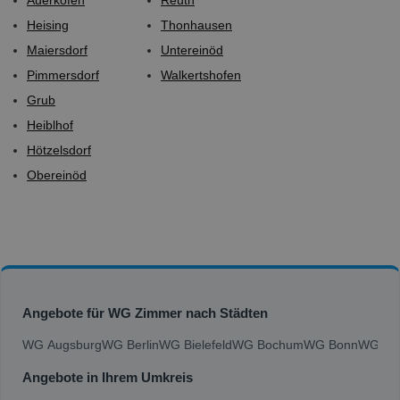
Heising
Thonhausen
Maiersdorf
Untereinöd
Pimmersdorf
Walkertshofen
Grub
Heiblhof
Hötzelsdorf
Obereinöd
Angebote für WG Zimmer nach Städten
WG Augsburg
WG Berlin
WG Bielefeld
WG Bochum
WG Bonn
WG Bra
Angebote in Ihrem Umkreis