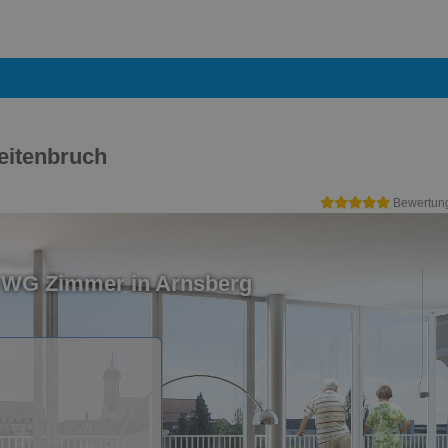
eitenbruch
Bewertun
n WG Zimmer in Arnsberg