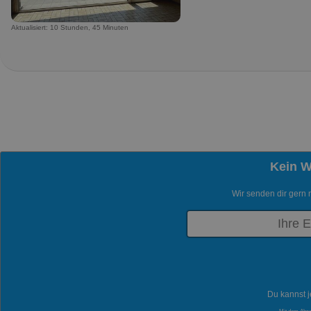
Aktualisiert: 10 Stunden, 45 Minuten
Kein 
Wir senden dir gern 
Du kannst j