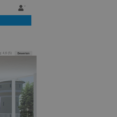
g:
4,6
(
5
)
Bewerten