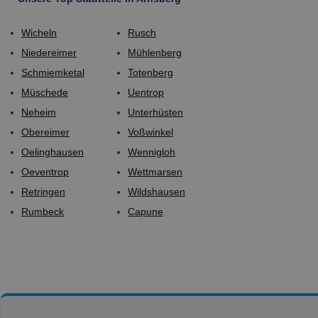
Wicheln
Rusch
Niedereimer
Mühlenberg
Schmiemketal
Totenberg
Müschede
Uentrop
Neheim
Unterhüsten
Obereimer
Voßwinkel
Oelinghausen
Wennigloh
Oeventrop
Wettmarsen
Retringen
Wildshausen
Rumbeck
Capune