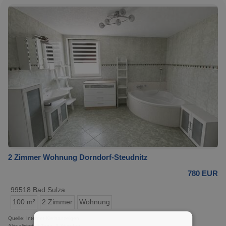
2 Zimmer Wohnung Dorndorf-Steudnitz
780 EUR
99518 Bad Sulza
100 m²
2 Zimmer
Wohnung
Quelle: Internet-Kleinanzeigen
Aktualisiert: 2 Tage, 3 Stunden