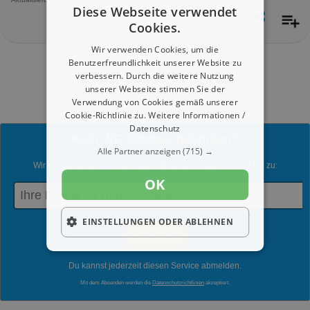
Diese Webseite verwendet
Cookies.
Wir verwenden Cookies, um die
Benutzerfreundlichkeit unserer Website zu
1 - 2 von 2 Angebote
verbessern. Durch die weitere Nutzung
unserer Webseite stimmen Sie der
Verwendung von Cookies gemäß unserer
Cookie-Richtlinie zu.
Weitere Informationen /
Datenschutz
Kein WG-Zimmer gefunden?
Alle Partner anzeigen
(715) →
Wir senden dir gern neue Angebote zu Ihrer Suche per E-Mail zu:
OK
EINSTELLUNGEN ODER ABLEHNEN
Du kannst jederzeit diesen Service abmelden.
Mit dem Absenden werden die
Datenschutzrichtlinien
akzeptiert.