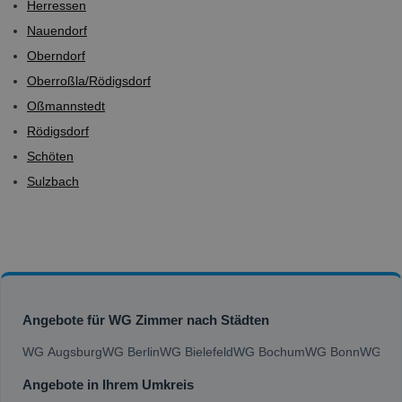
Herressen
Nauendorf
Oberndorf
Oberroßla/Rödigsdorf
Oßmannstedt
Rödigsdorf
Schöten
Sulzbach
Angebote für WG Zimmer nach Städten
WG Augsburg
WG Berlin
WG Bielefeld
WG Bochum
WG Bonn
WG Bra
Angebote in Ihrem Umkreis