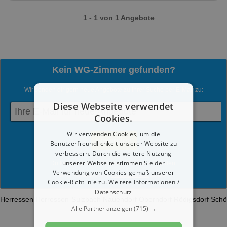
1 - 1 von 1 Angebote
Kein WG-Zimmer gefunden?
Wir senden dir gern neue Angebote zu Ihrer Suche per E-Mail zu:
Diese Webseite verwendet
Cookies.
Wir verwenden Cookies, um die
Benutzerfreundlichkeit unserer Website zu
verbessern. Durch die weitere Nutzung
unserer Webseite stimmen Sie der
Du kannst jederzeit diesen Service abmelden.
Verwendung von Cookies gemäß unserer
Mit dem Absenden werden die
Datenschutzrichtlinien
akzeptiert.
Cookie-Richtlinie zu.
Weitere Informationen /
Datenschutz
Herressen
Herressen-Sulzbach
Nauendorf
Oberndorf
Rödigsdorf
Schö
Alle Partner anzeigen
(715) →