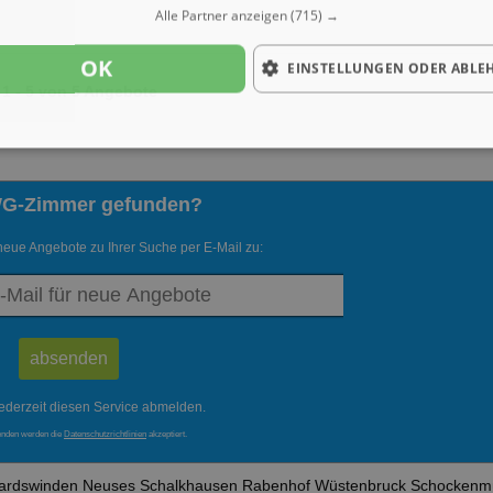
Alle Partner anzeigen
(715) →
OK
EINSTELLUNGEN ODER ABLE
1 - 5 von 5 Angebote
WG-Zimmer gefunden?
neue Angebote zu Ihrer Suche per E-Mail zu:
ederzeit diesen Service abmelden.
enden werden die
Datenschutzrichtlinien
akzeptiert.
ardswinden
Neuses
Schalkhausen
Rabenhof
Wüstenbruck
Schockenm