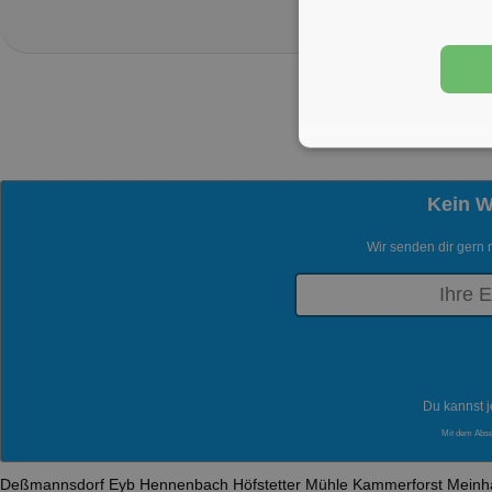
Kein 
Wir senden dir gern 
Du kannst j
Mit dem Abs
Deßmannsdorf
Eyb
Hennenbach
Höfstetter Mühle
Kammerforst
Meinh