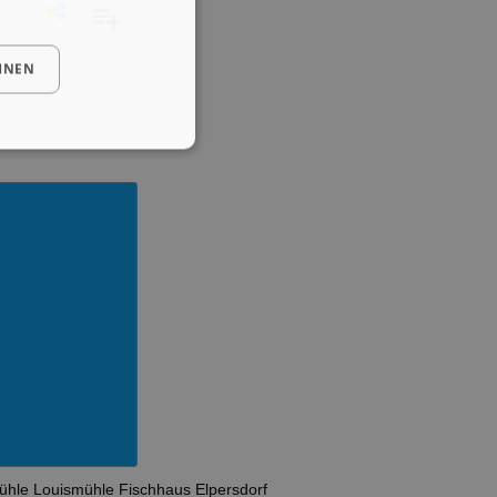
HNEN
ühle
Louismühle
Fischhaus
Elpersdorf