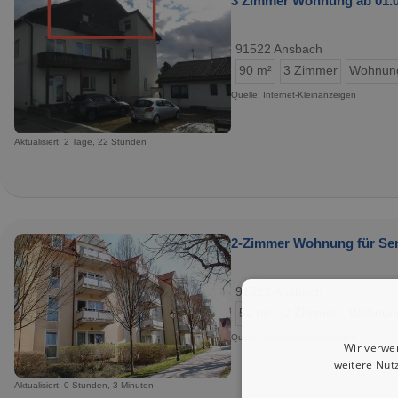
3 Zimmer Wohnung ab 01.07
91522 Ansbach
90 m²
3 Zimmer
Wohnun
Quelle: Internet-Kleinanzeigen
Aktualisiert: 2 Tage, 22 Stunden
2-Zimmer Wohnung für Sen
91522 Ansbach
52 m²
2 Zimmer
Wohnun
Quelle: Internet-Kleinanzeigen
Wir verwe
weitere Nut
Aktualisiert: 0 Stunden, 3 Minuten