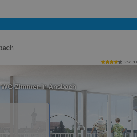
bach
Bewertu
n WG Zimmer in Ansbach