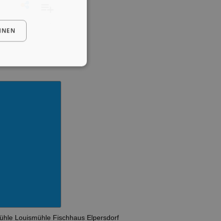
HNEN
ühle
Louismühle
Fischhaus
Elpersdorf