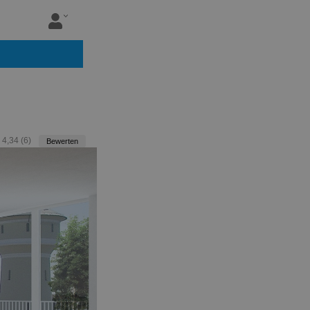
:
4,34
(
6
)
Bewerten