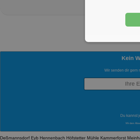
Kein 
Wir senden dir gern 
Du kannst j
Mit dem Abs
Deßmannsdorf
Eyb
Hennenbach
Höfstetter Mühle
Kammerforst
Meinh