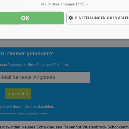
Alle Partner anzeigen
(715) →
OK
EINSTELLUNGEN ODER ABLE
1 - 5 von 5 Angebote
WG-Zimmer gefunden?
neue Angebote zu Ihrer Suche per E-Mail zu:
ederzeit diesen Service abmelden.
enden werden die
Datenschutzrichtlinien
akzeptiert.
ardswinden
Neuses
Schalkhausen
Rabenhof
Wüstenbruck
Schockenm