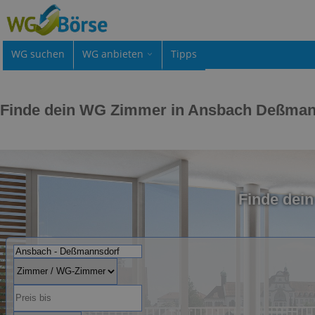
WG suchen
WG anbieten
Tipps
Finde dein WG Zimmer in Ansbach Deßman
Finde dei