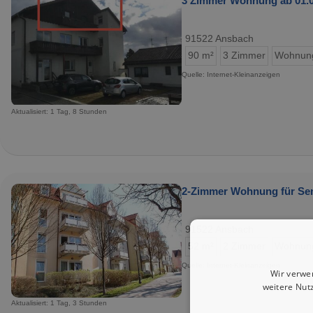
3 Zimmer Wohnung ab 01.07
91522 Ansbach
90 m²
3 Zimmer
Wohnun
Quelle: Internet-Kleinanzeigen
Aktualisiert: 1 Tag, 8 Stunden
2-Zimmer Wohnung für Sen
91522 Ansbach
52 m²
2 Zimmer
Wohnun
Quelle: Internet-Kleinanzeigen
Wir verwe
weitere Nut
Aktualisiert: 1 Tag, 3 Stunden