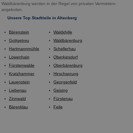
Waldbärenburg werden in der Regel von privaten Vermietern
angeboten.
Unsere Top Stadtteile in Altenberg
Bärenstein
Waldidylle
Gottgetreu
Waldbärenburg
Hartmannmühle
Schellerhau
Löwenhain
Oberkipsdorf
Fürstenwalde
Oberbärenburg
Kratzhammer
Hirschsprung
Lauenstein
Georgenfeld
Liebenau
Geising
Zinnwald
Fürstenau
Bärenklau
Feile