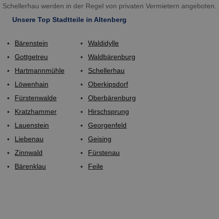
Schellerhau werden in der Regel von privaten Vermietern angeboten.
Unsere Top Stadtteile in Altenberg
Bärenstein
Waldidylle
Gottgetreu
Waldbärenburg
Hartmannmühle
Schellerhau
Löwenhain
Oberkipsdorf
Fürstenwalde
Oberbärenburg
Kratzhammer
Hirschsprung
Lauenstein
Georgenfeld
Liebenau
Geising
Zinnwald
Fürstenau
Bärenklau
Feile