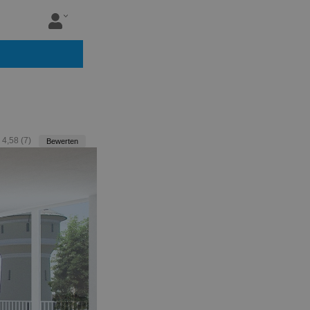
:
4,58
(
7
)
Bewerten