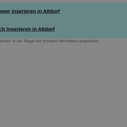
er inserieren in Altdorf
h inserieren in Altdorf
erden in der Regel von privaten Vermietern angeboten.