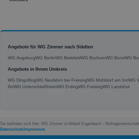
Angebote für WG Zimmer nach Städten
WG Augsburg
WG Berlin
WG Bielefeld
WG Bochum
WG Bonn
WG Bra
Angebote in Ihrem Umkreis
WG Dingolfing
WG Neufahrn bei Freising
WG Mühldorf am Inn
WG W
Ilm
WG Unterschleißheim
WG Erding
WG Freising
WG Landshut
Sie befinden sich hier: WG Zimmer in Altdorf Eugenbach - Wohngemeinscha
Datenschutz
Impressum