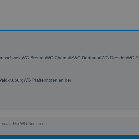
unschweig
WG Bremen
WG Chemnitz
WG Dortmund
WG Dresden
WG Du
aldkraiburg
WG Pfaffenhofen an der
ften auf Die-WG-Boerse.de