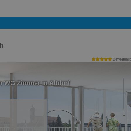
ch
Bewertung
n WG Zimmer in Altdorf