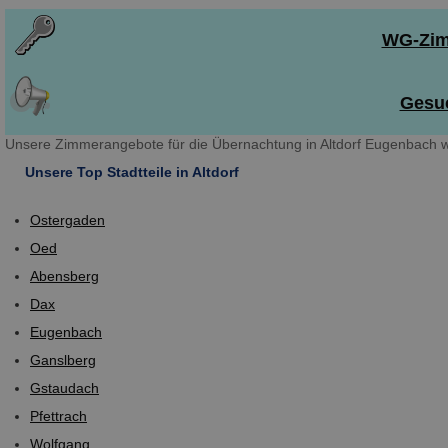
WG-Zimm
Gesuc
Unsere Zimmerangebote für die Übernachtung in Altdorf Eugenbach w
Unsere Top Stadtteile in Altdorf
Ostergaden
Oed
Abensberg
Dax
Eugenbach
Ganslberg
Gstaudach
Pfettrach
Wolfgang