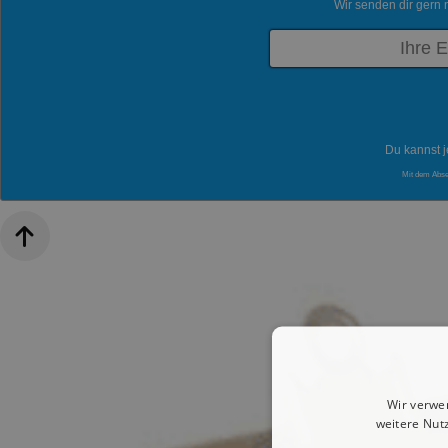
Wir senden dir gern 
Du kannst j
Mit dem Abs
Wir verwe
weitere Nut