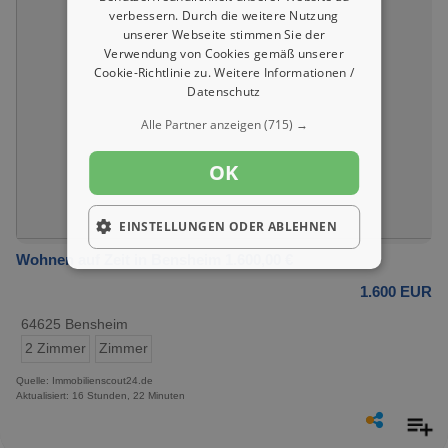
verbessern. Durch die weitere Nutzung
unserer Webseite stimmen Sie der
Verwendung von Cookies gemäß unserer
Cookie-Richtlinie zu.
Weitere Informationen /
Datenschutz
Alle Partner anzeigen
(715) →
OK
EINSTELLUNGEN ODER ABLEHNEN
Wohnen auf Zeit in Bensheim 1.600,00 €
1.600 EUR
64625 Bensheim
2 Zimmer
Zimmer
Quelle: Immobilienscout24.de
Aktualisiert: 16 Stunden, 22 Minuten