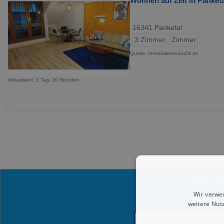
Wohnen auf Zeit in Panketa
16341 Panketal
3 Zimmer
Zimmer
Quelle: Immobilienscout24.de
Aktualisiert: 1 Tag, 20 Stunden
Kein 
Wir verwe
Wir senden dir gern 
weitere Nut