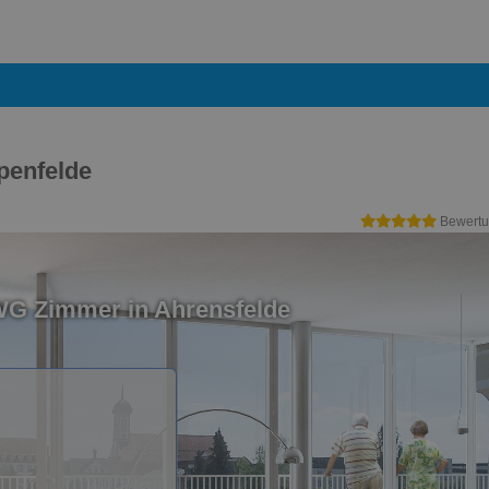
penfelde
Bewertu
WG Zimmer in Ahrensfelde