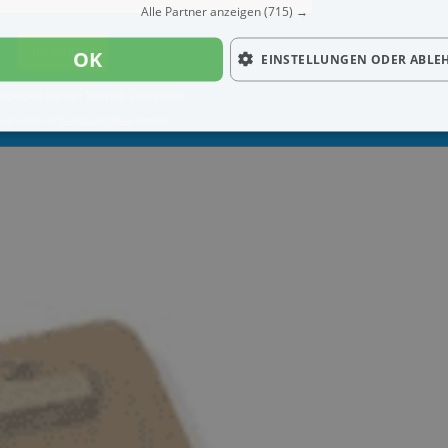
Alle Partner anzeigen
(715) →
OK
EINSTELLUNGEN ODER ABLE
ederzeit diesen Service abmelden.
enden werden die
Datenschutzrichtlinien
akzeptiert.