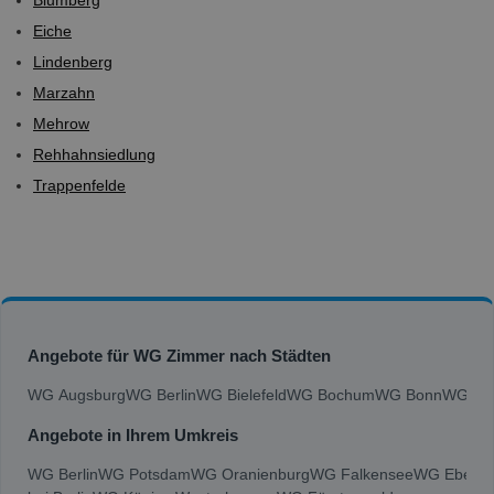
Eiche
Lindenberg
Marzahn
Mehrow
Rehhahnsiedlung
Trappenfelde
Angebote für WG Zimmer nach Städten
WG Augsburg
WG Berlin
WG Bielefeld
WG Bochum
WG Bonn
WG Bra
Angebote in Ihrem Umkreis
WG Berlin
WG Potsdam
WG Oranienburg
WG Falkensee
WG Ebersw