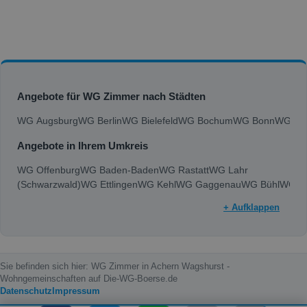
Angebote für WG Zimmer nach Städten
WG Augsburg
WG Berlin
WG Bielefeld
WG Bochum
WG Bonn
WG Bra
Angebote in Ihrem Umkreis
WG Offenburg
WG Baden-Baden
WG Rastatt
WG Lahr
(Schwarzwald)
WG Ettlingen
WG Kehl
WG Gaggenau
WG Bühl
WG A
+ Aufklappen
Sie befinden sich hier: WG Zimmer in Achern Wagshurst -
Wohngemeinschaften auf Die-WG-Boerse.de
Datenschutz
Impressum