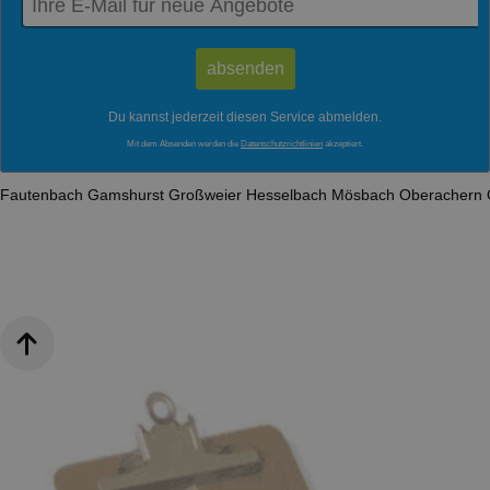
Du kannst jederzeit diesen Service abmelden.
Mit dem Absenden werden die
Datenschutzrichtlinien
akzeptiert.
Fautenbach
Gamshurst
Großweier
Hesselbach
Mösbach
Oberachern