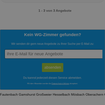
1 - 3 von 3 Angebote
Kein WG-Zimmer gefunden?
Wir senden dir gern neue Angebote zu Ihrer Suche per E-Mail zu:
Du kannst jederzeit diesen Service abmelden.
Mit dem Absenden werden die
Datenschutzrichtlinien
akzeptiert.
Fautenbach
Gamshurst
Großweier
Hesselbach
Mösbach
Oberachern