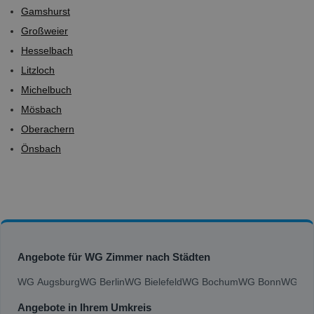
Gamshurst
Großweier
Hesselbach
Litzloch
Michelbuch
Mösbach
Oberachern
Önsbach
Angebote für WG Zimmer nach Städten
WG Augsburg
WG Berlin
WG Bielefeld
WG Bochum
WG Bonn
WG Bra
Angebote in Ihrem Umkreis