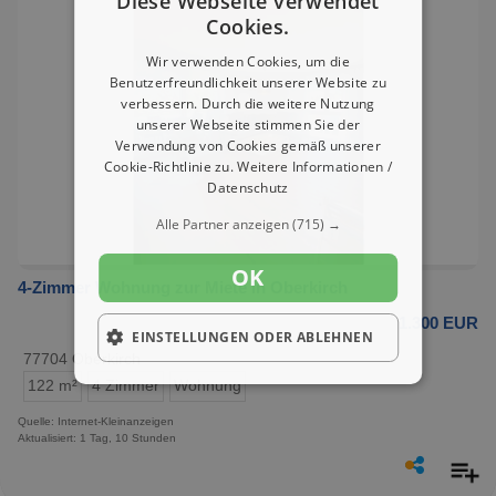
Diese Webseite verwendet
Cookies.
Wir verwenden Cookies, um die
Benutzerfreundlichkeit unserer Website zu
verbessern. Durch die weitere Nutzung
unserer Webseite stimmen Sie der
Verwendung von Cookies gemäß unserer
Cookie-Richtlinie zu.
Weitere Informationen /
Datenschutz
Alle Partner anzeigen
(715) →
OK
4-Zimmer Wohnung zur Miete in Oberkirch
1.300 EUR
EINSTELLUNGEN ODER ABLEHNEN
77704 Oberkirch
122 m²
4 Zimmer
Wohnung
Quelle: Internet-Kleinanzeigen
Aktualisiert: 1 Tag, 10 Stunden