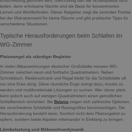
Entscheidung getroffen wird. Gleichzeitig darf die Schlafqualität nicht
leiden, denn erholsame Nächte sind die Basis für konzentriertes
Lernen und Wohlbefinden. Dieser Ratgeber zeigt die zentralen Punkte
bei der Matratzenwahl für kleine Räume und gibt praktische Tipps für
verschiedene Situationen.
Typische Herausforderungen beim Schlafen im
WG-Zimmer
Platzmangel als ständiger Begleiter
In vielen Altbauwohnungen deutscher Großstädte messen WG-
Zimmer zwischen neun und fünfzehn Quadratmetern. Neben
Schreibtisch, Kleiderschrank und Regal bleibt für die Schlafstätte oft
nur eine Ecke übrig. Diese räumliche Enge zwingt dazu, kreativ zu
werden und multifunktionale Lösungen zu suchen. Wer clever plant,
kann jedoch auch auf wenigen Quadratmetern einen gemütlichen
Schlafbereich einrichten. Bei
Belama
zeigen sich zahlreiche Optionen,
die verschiedene Schlafstile und Raumgrößen berücksichtigen. Die
Herausforderung besteht darin, Komfort nicht dem Platzangebot zu
opfern, sondern beide Aspekte miteinander in Einklang zu bringen.
Lärmbelastung und Mitbewohnerdynamik