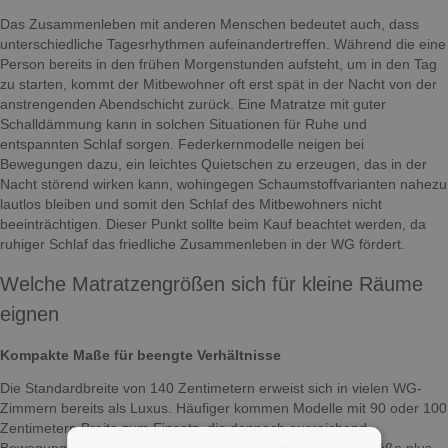
Das Zusammenleben mit anderen Menschen bedeutet auch, dass
unterschiedliche Tagesrhythmen aufeinandertreffen. Während die eine
Person bereits in den frühen Morgenstunden aufsteht, um in den Tag
zu starten, kommt der Mitbewohner oft erst spät in der Nacht von der
anstrengenden Abendschicht zurück. Eine Matratze mit guter
Schalldämmung kann in solchen Situationen für Ruhe und
entspannten Schlaf sorgen. Federkernmodelle neigen bei
Bewegungen dazu, ein leichtes Quietschen zu erzeugen, das in der
Nacht störend wirken kann, wohingegen Schaumstoffvarianten nahezu
lautlos bleiben und somit den Schlaf des Mitbewohners nicht
beeinträchtigen. Dieser Punkt sollte beim Kauf beachtet werden, da
ruhiger Schlaf das friedliche Zusammenleben in der WG fördert.
Welche Matratzengrößen sich für kleine Räume
eignen
Kompakte Maße für beengte Verhältnisse
Die Standardbreite von 140 Zentimetern erweist sich in vielen WG-
Zimmern bereits als Luxus. Häufiger kommen Modelle mit 90 oder 100
Zentimetern Breite zum Einsatz, die dennoch ausreichend