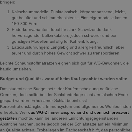
bringen:
Kaltschaummodelle: Punktelastisch, körperanpassend, leicht,
gut belüftet und schimmelresistent – Einsteigermodelle kosten
150-300 Euro.
Federkernvarianten: Ideal für stark Schwitzende dank
hervorragender Luftzirkulation, jedoch schwerer und bei
günstigen Modellen anfällig für Kuhlenbildung.
Latexausführungen: Langlebig und allergikerfreundlich, aber
teurer und durch hohes Gewicht schwer zu transportieren.
Leichte Schaumstoffmatratzen eignen sich gut für WG-Bewohner, die
häufig umziehen.
Budget und Qualität - worauf beim Kauf geachtet werden sollte
Das studentische Budget setzt der Kaufentscheidung natürliche
Grenzen, doch sollte bei der Schlafunterlage nicht am falschen Ende
gespart werden. Erholsamer Schlaf beeinflusst
Konzentrationsfähigkeit, Immunsystem und allgemeines Wohlbefinden
erheblich. Wer
das WG-Zimmer ansprechend und dennoch preiswert
gestalten
möchte, kann bei anderen Einrichtungsgegenständen
Abstriche machen, sollte jedoch bei der Schlafstätte auf ein Minimum
an Qualität achten. Probeliegen im Fachgeschäft hilft, das persönliche