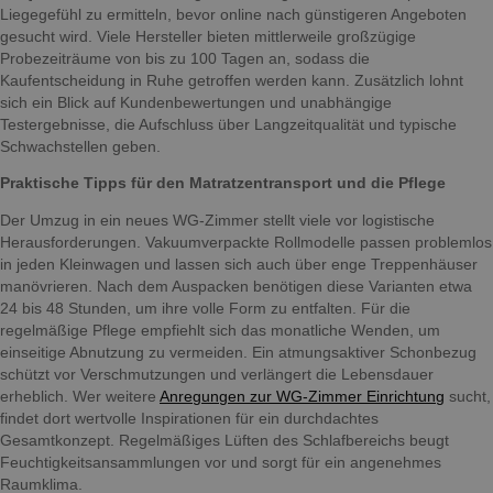
Liegegefühl zu ermitteln, bevor online nach günstigeren Angeboten
gesucht wird. Viele Hersteller bieten mittlerweile großzügige
Probezeiträume von bis zu 100 Tagen an, sodass die
Kaufentscheidung in Ruhe getroffen werden kann. Zusätzlich lohnt
sich ein Blick auf Kundenbewertungen und unabhängige
Testergebnisse, die Aufschluss über Langzeitqualität und typische
Schwachstellen geben.
Praktische Tipps für den Matratzentransport und die Pflege
Der Umzug in ein neues WG-Zimmer stellt viele vor logistische
Herausforderungen. Vakuumverpackte Rollmodelle passen problemlos
in jeden Kleinwagen und lassen sich auch über enge Treppenhäuser
manövrieren. Nach dem Auspacken benötigen diese Varianten etwa
24 bis 48 Stunden, um ihre volle Form zu entfalten. Für die
regelmäßige Pflege empfiehlt sich das monatliche Wenden, um
einseitige Abnutzung zu vermeiden. Ein atmungsaktiver Schonbezug
schützt vor Verschmutzungen und verlängert die Lebensdauer
erheblich. Wer weitere
Anregungen zur WG-Zimmer Einrichtung
sucht,
findet dort wertvolle Inspirationen für ein durchdachtes
Gesamtkonzept. Regelmäßiges Lüften des Schlafbereichs beugt
Feuchtigkeitsansammlungen vor und sorgt für ein angenehmes
Raumklima.