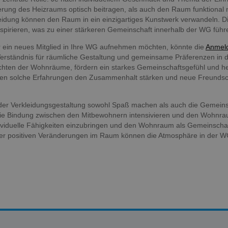
rung des Heizraums optisch beitragen, als auch den Raum funktional 
idung können den Raum in ein einzigartiges Kunstwerk verwandeln. Di
nspirieren, was zu einer stärkeren Gemeinschaft innerhalb der WG führ
r ein neues Mitglied in Ihre WG aufnehmen möchten, könnte die
Anmeld
 Verständnis für räumliche Gestaltung und gemeinsame Präferenzen in 
ichten der Wohnräume, fördern ein starkes Gemeinschaftsgefühl und he
n solche Erfahrungen den Zusammenhalt stärken und neue Freundsch
i der Verkleidungsgestaltung sowohl Spaß machen als auch die Gemeins
 Bindung zwischen den Mitbewohnern intensivieren und den Wohnrau
ndividuelle Fähigkeiten einzubringen und den Wohnraum als Gemeinscha
der positiven Veränderungen im Raum können die Atmosphäre in der W