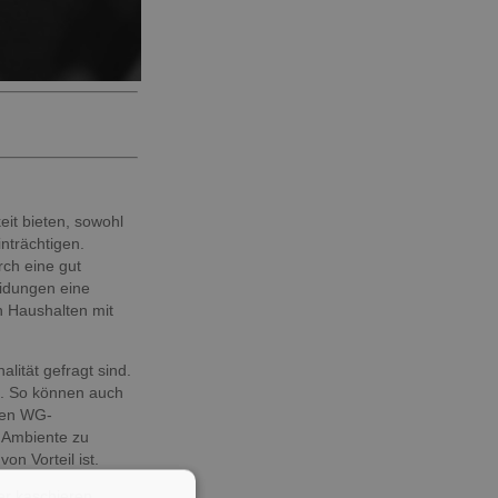
eit bieten, sowohl
nträchtigen.
ch eine gut
eidungen eine
n Haushalten mit
ität gefragt sind.
n. So können auch
iven WG-
s Ambiente zu
n Vorteil ist.
er kaschieren,