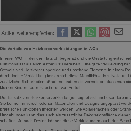
Artikel weiterempfehlen:
Die Vorteile von Heizkörperverkleidungen in WGs
In einer WG, in der der Platz oft begrenzt und die Gestaltung entsche
Funktionalität als auch Ästhetik zu vereinen. Eine gute Verkleidung ka
Oftmals sind Heizkörper sperrige und unschöne Elemente in einem Ra
durchdachte Verkleidung lassen sich diese Metallklötze in stilvolle u
zusätzliche Sicherheitsmaßnahme, indem sie vermeiden, dass man sich
kleinen Kindern oder Haustieren von Vorteil.
Der Einsatz von Heizkörperverkleidungen eignet sich insbesondere in
Sie können in verschiedenen Materialien und Designs angepasst werd
praktische Funktionen integriert werden, wie Ablageflächen oder Sitz
Umgebungen kann dies auch als zusätzliche Dekorationsfläche dienen, 
schaffen. Je nach Design können diese Verkleidungen auch den Schall
Ein weiterer Aspekt, der oft übersehen wird, ist die Möglichkeit, Verk