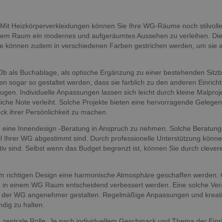
. Mit Heizkörperverkleidungen können Sie Ihre WG-Räume noch stilvolle
dem Raum ein modernes und aufgeräumtes Aussehen zu verleihen. Diese
. Sie können zudem in verschiedenen Farben gestrichen werden, um sie
it. Ob als Buchablage, als optische Ergänzung zu einer bestehenden Sitz
önnen sogar so gestaltet werden, dass sie farblich zu den anderen Einri
n. Individuelle Anpassungen lassen sich leicht durch kleine Malproj
he Note verleiht. Solche Projekte bieten eine hervorragende Gelegenhe
k ihrer Persönlichkeit zu machen.
, eine Innendesign -Beratung in Anspruch zu nehmen. Solche Beratunge
Stil Ihrer WG abgestimmt sind. Durch professionelle Unterstützung kön
ktiv sind. Selbst wenn das Budget begrenzt ist, können Sie durch cleve
m richtigen Design eine harmonische Atmosphäre geschaffen werden. O
ima in einem WG Raum entscheidend verbessert werden. Eine solche Ve
 in der WG angenehmer gestalten. Regelmäßige Anpassungen und kreati
dig zu halten.
ne zentrale Rolle. Je nach individuellem Geschmack und Thema der Einr