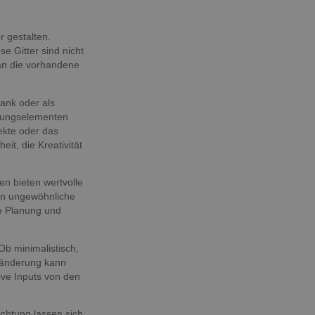
r gestalten.
 Gitter sind nicht
 an die vorhandene
bank oder als
chtungselementen
ekte oder das
it, die Kreativität
n bieten wertvolle
nen ungewöhnliche
re Planung und
b minimalistisch,
ränderung kann
ve Inputs von den
ichtung lassen sich