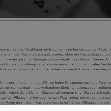
idend ist, können Heizkörperverkleidungen eine hervorragende Möglichk
nn helfen, den Raum optisch aufzuwerten, ohne die Heizleistung zu beei
um, die die gesamte Raumgestaltung negativ beeinflussen können. Dur
nd funktionale Einrichtungsgegenstände verwandeln. Zudem bieten Verkl
 versehentlich an heißen Oberflächen verbrennt. Dies ist besonders i
 Gemeinschaftsräumen der WG, wo hoher Designanspruch und Funktional
en, um sich optimal in das vorhandene Einrichtungskonzept einzufüge
möglichkeiten, die in kleinen Räumen willkommen sind. Gerade in kreat
auf der Pflanzen, Bilder oder Kerzen Platz finden, um ein gemütliche
 im Raum minimieren, was besonders in hellhörigen Altbauwohnungen vo
leidungen als Raumteiler zu nutzen. Diese können nicht nur den Heizkörp