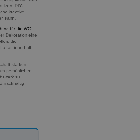
nutzen. DIY-
ese kreative
en kann.
ung für die WG
der Dekoration eine
lfen, die
aften innerhalb
chaft stärken
m persönlicher
ftswerk zu
G nachhaltig