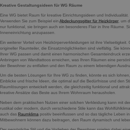
Kreative Gestaltungsideen für WG Räume
Eine WG bietet Raum für kreative Einrichtungsideen und Individualität
Verwenden Sie zum Beispiel ein
Abdeckungsgitter für Heizkörper
, um 
nur funktional, sie bringen auch ein besonderes Flair in Ihre Räume
Inneneinrichtung anzupassen.
Ein weiterer Vorteil von Heizkörperverkleidungen ist ihre Vielseitigke
origineller Raumteiler, die Einsatzmöglichkeiten sind vielfältig. Sie k
Ihrer WG passen und damit einen harmonischen Gesamteindruck erzeuge
Anbringen von Wandtattoos erreichen, was Ihren Räumen eine persönlic
der Bewohner zu entfalten und den Raum zu einem lebendigen Ausdruc
Um die besten Lösungen für Ihre WG zu finden, könnte es sich lohnen
Einblicke und frische Ideen, die optimal auf die Bedürfnisse und den 
Raumlösungen entwickelt werden, die gleichzeitig funktional und attra
kreative Ansätze das Beste aus Ihrem Wohnraum herausholen.
Neben dem praktischen Nutzen einer solchen Verkleidung kann mit de
rustikal oder modern, durch verschiedene Stile kann das Wohlfühlkl
auch das
Raumklima
positiv beeinflussen und so das tägliche Leben
Mitbewohnern können dazu beitragen, den Raum dynamisch und leben
Der persönliche Stil und die Vorlieben der Bewohner spielen dabei ei