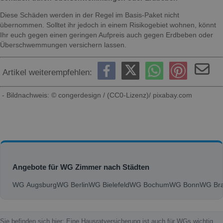
Diese Schäden werden in der Regel im Basis-Paket nicht
übernommen. Solltet ihr jedoch in einem Risikogebiet wohnen, könnt
Ihr euch gegen einen geringen Aufpreis auch gegen Erdbeben oder
Überschwemmungen versichern lassen.
Artikel weiterempfehlen:
- Bildnachweis: © congerdesign / (CC0-Lizenz)/ pixabay.com
Angebote für WG Zimmer nach Städten
WG Augsburg
WG Berlin
WG Bielefeld
WG Bochum
WG Bonn
WG Bra
Sie befinden sich hier: Eine Hausratversicherung ist auch für WGs wichtig