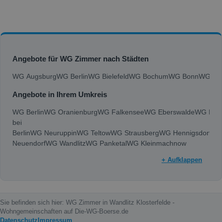
Angebote für WG Zimmer nach Städten
WG Augsburg
WG Berlin
WG Bielefeld
WG Bochum
WG Bonn
WG Bra
Angebote in Ihrem Umkreis
WG Berlin
WG Oranienburg
WG Falkensee
WG Eberswalde
WG Ber
bei
Berlin
WG Neuruppin
WG Teltow
WG Strausberg
WG Hennigsdorf
WG
Neuendorf
WG Wandlitz
WG Panketal
WG Kleinmachnow
+ Aufklappen
Sie befinden sich hier: WG Zimmer in Wandlitz Klosterfelde -
Wohngemeinschaften auf Die-WG-Boerse.de
Datenschutz
Impressum