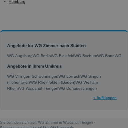
Homburg
Angebote für WG Zimmer nach Städten
WG Augsburg
WG Berlin
WG Bielefeld
WG Bochum
WG Bonn
WG Bra
Angebote in Ihrem Umkreis
WG Villingen-Schwenningen
WG Lörrach
WG Singen
(Hohentwiel)
WG Rheinfelden (Baden)
WG Weil am
Rhein
WG Waldshut-Tiengen
WG Donaueschingen
+ Aufklappen
Sie befinden sich hier: WG Zimmer in Waldshut Tiengen -
Wohngemeinschaften auf Die-WG-Boerse.de