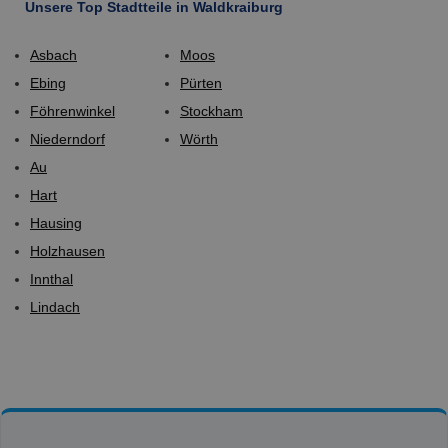
Unsere Top Stadtteile in Waldkraiburg
Asbach
Moos
Ebing
Pürten
Föhrenwinkel
Stockham
Niederndorf
Wörth
Au
Hart
Hausing
Holzhausen
Innthal
Lindach