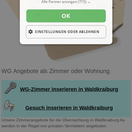
Alle Partner anzeigen
(715) →
OK
EINSTELLUNGEN ODER ABLEHNEN
WG Angebote als Zimmer oder Wohnung
WG-Zimmer inserieren in Waldkraiburg
Gesuch inserieren in Waldkraiburg
Unsere Zimmerangebote für die Übernachtung in Waldkraiburg Au
werden in der Regel von privaten Vermietern angeboten.