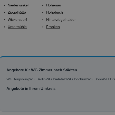
Niederwinkel
Hohenau
Ziegelhütte
Hohebuch
Wickersdorf
Hinterziegelhalden
Untermühle
Franken
Angebote für WG Zimmer nach Städten
WG Augsburg
WG Berlin
WG Bielefeld
WG Bochum
WG Bonn
WG Bra
Angebote in Ihrem Umkreis