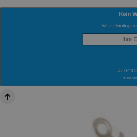
Kein 
Wir senden dir gern 
Du kannst j
Mit dem Abs